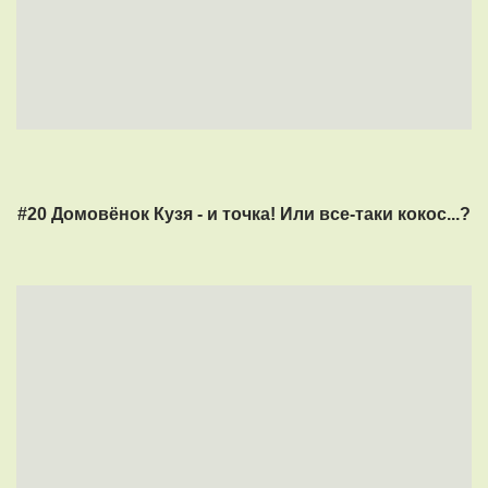
#20 Домовёнок Кузя - и точка! Или все-таки кокос...?