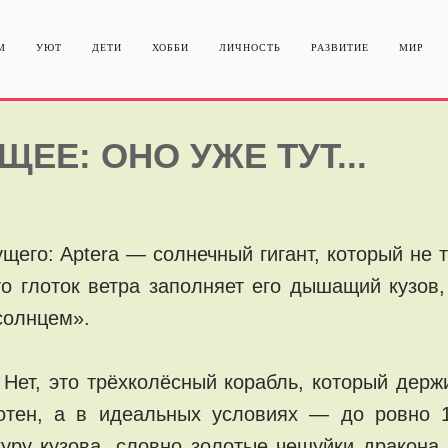
М
УЮТ
ДЕТИ
ХОББИ
ЛИЧНОСТЬ
РАЗВИТИЕ
МИР
ЕЕ: ОНО УЖЕ ТУТ...
щего: Aptera — солнечный гигант, который не т
дто глоток ветра заполняет его дышащий кузов
солнцем».
ет, это трёхколёсный корабль, который держи
сотен, а в идеальных условиях — до ровно 1
уру кузова, словно золотые чешуйки дракона,