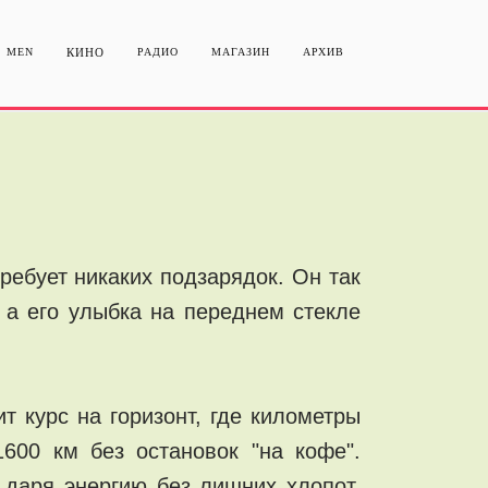
MEN
КИНО
РАДИО
МАГАЗИН
АРХИВ
ребует никаких подзарядок. Он так
, а его улыбка на переднем стекле
т курс на горизонт, где километры
600 км без остановок "на кофе".
 даря энергию без лишних хлопот.