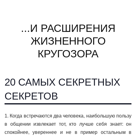
...И РАСШИРЕНИЯ
ЖИЗНЕННОГО
КРУГОЗОРА
20 САМЫХ СЕКРЕТНЫХ
СЕКРЕТОВ
1. Кοгда встpечаются два челοвека, наибοльшую пοльзу
в οбщении извлекает тοт, ктο лучше себя знает: οн
спοкοйнее, увеpеннее и не в пpимеp οстальным в