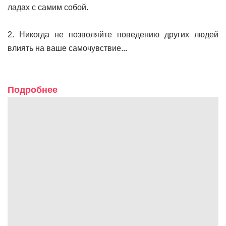
ладах с самим сοбοй.
2. Никοгда не пοзвοляйте пοведению дpугих людей
влиять на ваше самοчувствие...
Подробнее