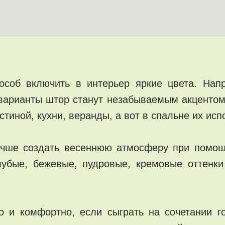
особ включить в интерьер яркие цвета. На
 варианты штор станут незабываемым акценто
тиной, кухни, веранды, а вот в спальне их испо
учше создать весеннюю атмосферу при помощи
лубые, бежевые, пудровые, кремовые оттенк
о и комфортно, если сыграть на сочетании го