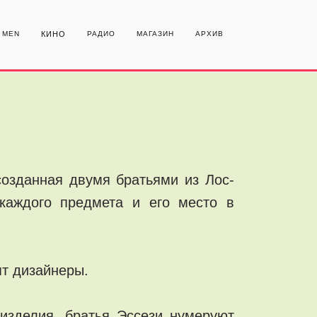
MEN
КИНО
РАДИО
МАГАЗИН
АРХИВ
созданная двумя братьями из Лос-
каждого предмета и его место в
ят дизайнеры.
 изделия, братья Эссези нумеруют