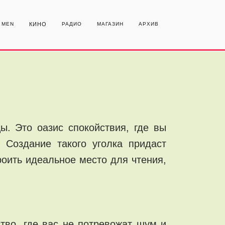
MEN
КИНО
РАДИО
МАГАЗИН
АРХИВ
ы. Это оазис спокойствия, где вы
 Создание такого уголка придаст
оить идеальное место для чтения,
тво, где вас не потревожат шум и