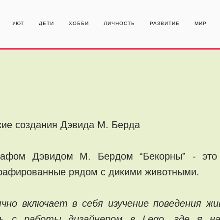
УЮТ
ДЕТИ
ХОББИ
ЛИЧНОСТЬ
РАЗВИТИЕ
МИР
ие создания Дэвида М. Берда
рафом Дэвидом М. Бердом “Бекорны” - это 
графированные рядом с дикими животными.
но включает в себя изучение поведения жи
ь с работы дизайнером в Lego, где я на