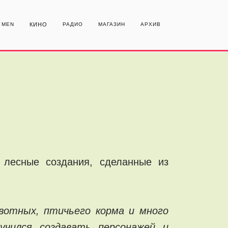
MEN
КИНО
РАДИО
МАГАЗИН
АРХИВ
лесные создания, сделанные из
вотных, птичьего корма и много
учился создавать персонажей и