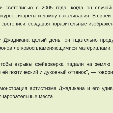
и светописью с 2005 года, когда он случай
курок сигареты и лампу накаливания. В своей 
 светописи, создавая поразительные изображен
у Джадикана целый день: он тщательно про
дронов легковоспламеняющимися материалами.
 чтобы взрывы фейерверка падали на землю
 ей поэтический и духовный оттенок", — говори
монстрация артистизма Джадикана и его удив
очаровательные места.