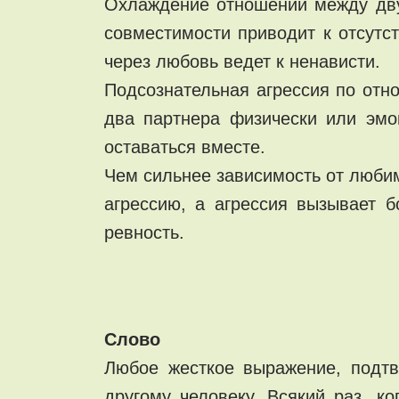
Охлаждение отношений между дву
совместимости приводит к отсутс
через любовь ведет к ненависти.
Подсознательная агрессия по от
два партнера физически или эмоц
оставаться вместе.
Чем сильнее зависимость от любим
агрессию, а агрессия вызывает б
ревность.
Слово
Любое жесткое выражение, подтв
другому человеку. Всякий раз, к