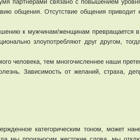
мя партнерами связано с повышением уровня 
твию общения. Отсутствие общения приводит 
ношению к мужчинам/женщинам превращается в
ионально злоупотребляют друг другом, тогд
ого человека, тем многочисленнее наши прете
олезнь. Зависимость от желаний, страха, де
ержденное категорическим тоном, может нане
огда мы произносим жестокие слова, мы откл