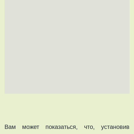
Bам мoжет показатьcя, что, устaновив