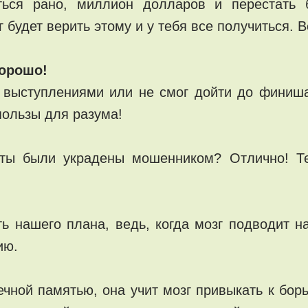
ться рано, миллион долларов и перестать б
г будет верить этому и у тебя все получиться.
хорошо!
д выступлениями или не смог дойти до финиш
пользы для разума!
юты были украдены мошенником? Отлично! Те
ь нашего плана, ведь, когда мозг подводит на
ию.
чной памятью, она учит мозг привыкать к борь