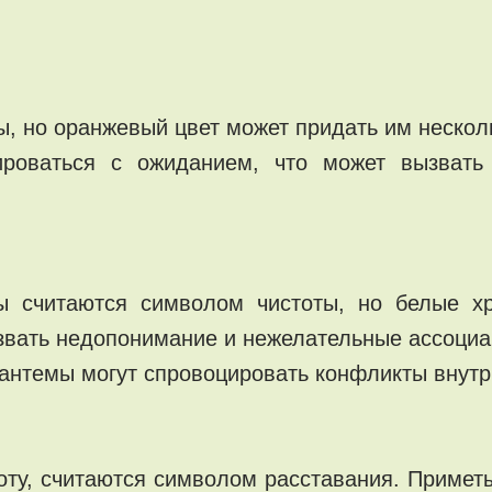
, но оранжевый цвет может придать им несколь
роваться с ожиданием, что может вызвать
ы считаются символом чистоты, но белые х
звать недопонимание и нежелательные ассоциа
зантемы могут спровоцировать конфликты внут
соту, считаются символом расставания. Примет