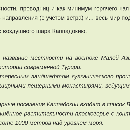
ности, проводниц и как минимум горячего чая (
направления (с учетом ветра) и... весь мир по
с воздушного шара Каппадокию.
 название местности на востоке Малой Ази
рритории современной Турции.
нтересным ландшафтом вулканического проис
и обширными пещерными монастырями, ведущим
ерные поселения Каппадокии входят в список
лишённое растительности плоскогорье с кон
соте 1000 метров над уровнем моря.