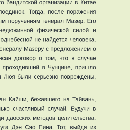
о бандитской организации в Китае
оединок. Тогда, после поражения
ым поручениям генерал Мазер. Его
недюжинной физической силой и
однебесной не найдется человека,
 генералу Мазеру с предложением о
сан договор о том, что в случае
й, проходивший в Чунцине, пришло
ки Люя были серьезно повреждены,
ан Кайши, бежавшего на Тайвань,
ько счастливый случай. Будучи в
и даосских методов целительства.
уга Дэн Сяо Пина. Тот, выйдя из