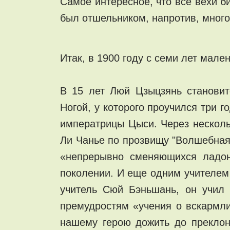
Самое интересное, что все вехи б
был отшельником, напротив, много 
Итак, в 1900 году с семи лет мал
В 15 лет Люй Цзыцзянь становит
Ногой, у которого проучился три 
императрицы Цыси. Через несколь
Ли Чанье по прозвищу "Волшебная 
«непрерывно сменяющихся ладон
поколении. И еще одним учителем
учитель Сюй Бэньшань, он учил 
премудростям «учения о вскармли
нашему герою дожить до преклон