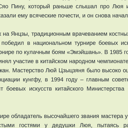
Сяо Пину, который раньше слышал про Люя и
азали ему всяческие почести, и он снова нача
к на Янцзы, традиционным врачеванием костных
 победил в национальном турнире боевых ис
урнире по кулачным боям «Эмэйшань». В 1985 го
инял участие в китайском народном чемпионат
жан. Мастерство Люй Цзыцзяня было высоко оц
циации кунгфу, в 1994 году – главным сове
нт боевых искусств китайского Министерства
ире обладатель высочайшего звания мастера уш
тыми гостями у дедушки Люя, пытаясь раз