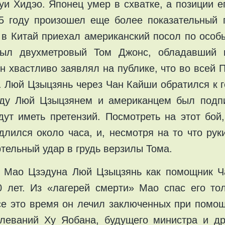
и Хидэо. Японец умер в схватке, а позиции ег
5 году произошел еще более показательный п
 в Китай приехал американский посол по особ
был двухметровый Том Джонс, обладавший 
 хвастливо заявлял на публике, что во всей П
е. Люй Цзыцзянь через Чан Кайши обратился к
ду Люй Цзыцзянем и американцем был подпи
дут иметь претензий. Посмотреть на этот бо
длился около часа, и, несмотря на то что ру
ртельный удар в грудь верзилы Тома.
е Мао Цзэдуна Люй Цзыцзянь как помощник Ч
 лет. Из «лагерей смерти» Мао спас его тол
се это время он лечил заключенных при помощ
леваний Ху Яобана, будущего министра и др