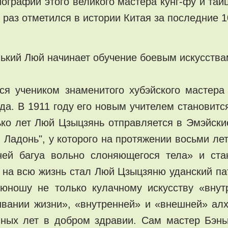
иографии этого великого мастера кунг-фу и та
раз отметился в истории Китая за последние 1
енький Люй начинает обучение боевым искусства
ся учеником знаменитого хубэйского мастера
года. В 1911 году его новым учителем становит
ко лет Люй Цзыцзянь отправляется в Эмэйские
Ладонь", у которого на протяжении восьми лет
ей багуа вольно слоняющегося тела» и стан
 на всю жизнь стал Люй Цзыцзяню уданский п
юношу не только кулачному искусству «внут
вании жизни», «внутренней» и «внешней» ал
ных лет в добром здравии. Сам мастер Бэнь