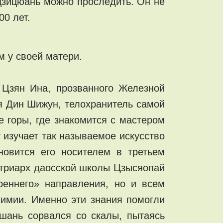
йцзицюань можно проследить. Он не
00 лет.
м у своей матери.
 Цзян Ина, прозванного Железной
ся Дин Шижун, телохранитель самой
 горы, где знакомится с мастером
 изучает так называемое искусство
овится его носителем в третьем
атриарх даосской школы Цзысяопай
реннего» направления, но и всем
химии. Именно эти знания помогли
шань сорвался со скалы, пытаясь