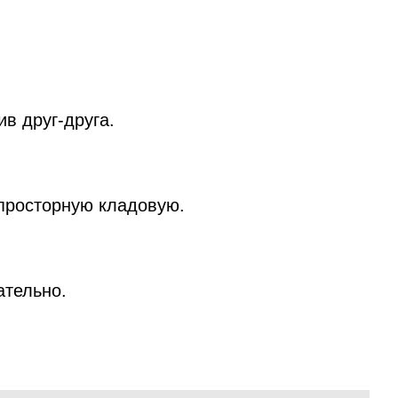
в друг-друга.
 просторную кладовую.
ательно.